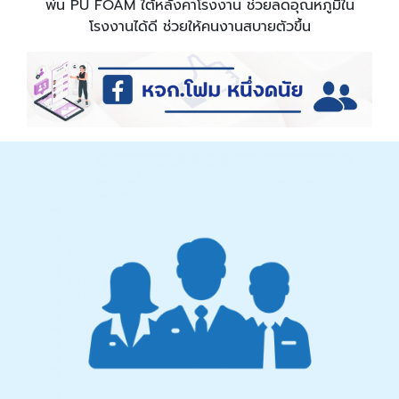
พ่น PU FOAM ใต้หลังคาโรงงาน ช่วยลดอุณหภูมิใน
โรงงานได้ดี ช่วยให้คนงานสบายตัวขึ้น